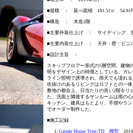
■規模 ： 延べ面積 181.52㎡ 54.91
■構造 ： 木造2階
■主要外装仕上げ ： サイディング、
■主要内装仕上げ ： 天井・壁：ビニ
■設計主旨 ：
スキップフロアー形式の5層空間。建物
明をデザイン上の特徴としている。ガレ
ライン照明で誘導され、雨天でも濡れる
吹抜けのあるリビングはロフトとの一体
敷地の都合上、日当たりの良い2階をリ
た。洗面と隣接するサンルームは雨の
キッチン、建具はもとより、手摺やラン
でオーダー制作した。
■施工記録
Garage House Type-TD 模型
2014.