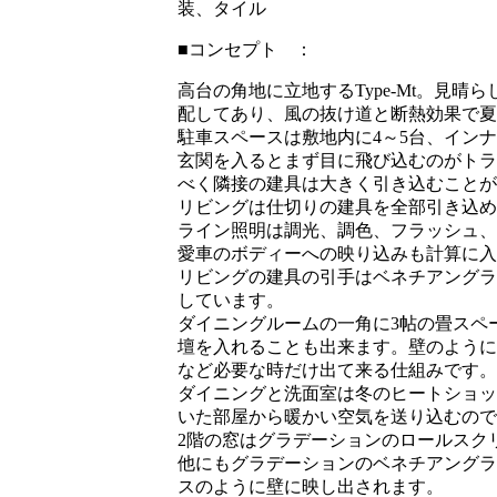
装、タイル
■コンセプト ：
高台の角地に立地するType-Mt。見
配してあり、風の抜け道と断熱効果で夏
駐車スペースは敷地内に4～5台、イン
玄関を入るとまず目に飛び込むのがトラ
べく隣接の建具は大きく引き込むことが
リビングは仕切りの建具を全部引き込め
ライン照明は調光、調色、フラッシュ、
愛車のボディーへの映り込みも計算に入
リビングの建具の引手はベネチアングラ
しています。
ダイニングルームの一角に3帖の畳スペ
壇を入れることも出来ます。壁のように
など必要な時だけ出て来る仕組みです。
ダイニングと洗面室は冬のヒートショッ
いた部屋から暖かい空気を送り込むので
2階の窓はグラデーションのロールスク
他にもグラデーションのベネチアングラ
スのように壁に映し出されます。