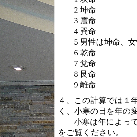
2 坤命
3 震命
4 巽命
5 男性は坤命、女
6 乾命
7 兌命
8 艮命
9 離命
４、この計算では１
く、小寒の日を年の
小寒は年によって
をご覧ください。