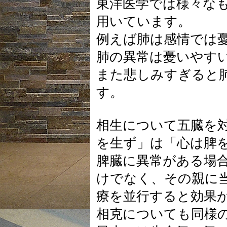
東洋医学では様々な
用いています。
例えば肺は感情では
肺の異常は憂いやす
また悲しみすぎると
す。
相生について五臓を
を生ず」は「心は脾
脾臓に異常がある場
けでなく、その親に
療を並行すると効果
相克についても同様