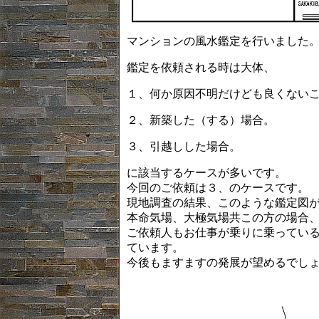
マンションの風水鑑定を行いました
鑑定を依頼される時は大体、
１、何か原因不明だけども良くない
２、新築した（する）場合。
３、引越しした場合。
に該当するケースが多いです。
今回のご依頼は３、のケースです。
現地調査の結果、このような鑑定図
本命気場、大極気場共この方の場合
ご依頼人もお仕事が乗りに乗ってい
ています。
今後もますますの発展が望めるでし