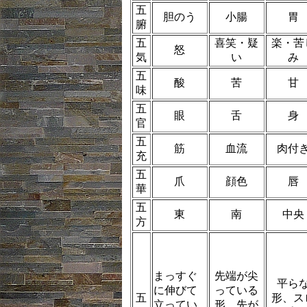
五
胆のう
小腸
胃
腑
五
喜笑・疑
楽・苦
怒
気
い
み
五
酸
苦
甘
味
五
眼
舌
身
官
五
筋
血流
肉付
充
五
爪
顔色
唇
華
五
東
南
中央
方
まっすぐ
先端が尖
平ら
に伸びて
っている
五
形、ス
立ってい
形。先が