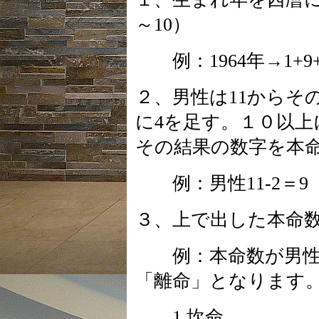
～10）
例：1964年→1+9+6
２、男性は11からそ
に4を足す。１０以上
その結果の数字を本
例：男性11-2＝9 
３、上で出した本命
例：本命数が男性で
「離命」となります
1 坎命