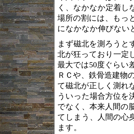
く、なかなか定着し
場所の割には、もっ
になかなか伸びない
まず磁北を測ろうと
北が狂っており一定
最大では50度ぐらい
ＲＣや、鉄骨造建物
て磁北が正しく測れ
ういった場合方位を
でなく、本来人間の
てしまう、人間の心
ます。