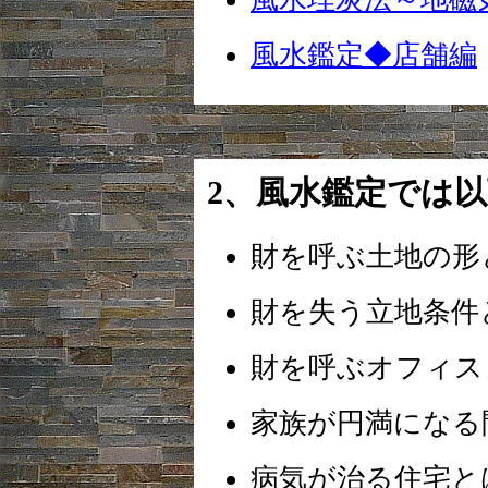
風水鑑定◆店舗編
2、風水鑑定では
財を呼ぶ土地の形
財を失う立地条件
財を呼ぶオフィス
家族が円満になる
病気が治る住宅と