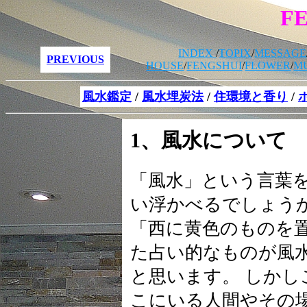
F
INDEX
/
TOPIX
/
MESSAGE
PREVIOUS
HOUSE
/
FENGSHUI
/
FLOWER
/
M
風水鑑定
/
風水埋炭法
/
住環境と香り
/
1、風水について
「風水」という言葉
い浮かべるでしょう
「西に黄色のものを
た占い的なものが風
と思います。 しか
こにいる人間やその