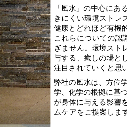
「風水」の中心にあ
きにくい環境ストレ
健康とどれほど有機
これらについての認
ぎません。環境スト
与する、癒しの場と
注目されていくと思
弊社の風水は、方位
学、化学の根拠に基
が身体に与える影響
ムケアをご提案しま