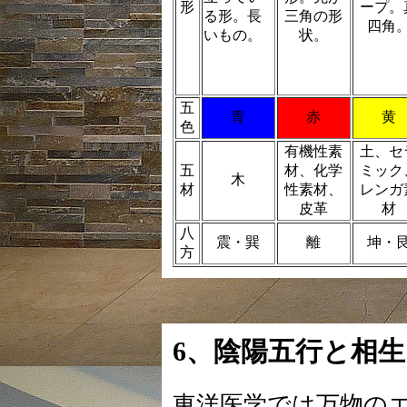
形
ープ。
る形。長
三角の形
四角
いもの。
状。
五
青
赤
黄
色
有機性素
土、セ
五
材、化学
ミック
木
材
性素材、
レンガ
皮革
材
八
震・巽
離
坤・
方
6、陰陽五行と相
東洋医学では万物の