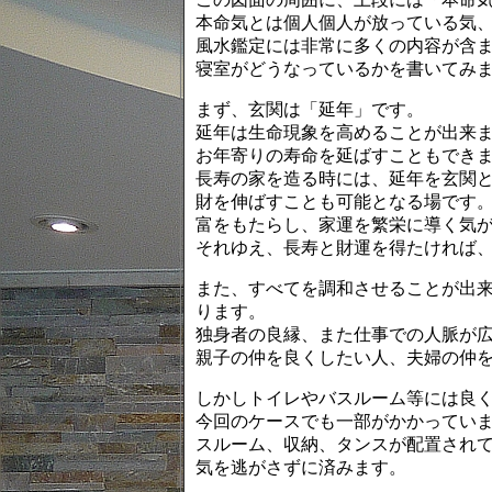
本命気とは個人個人が放っている気
風水鑑定には非常に多くの内容が含
寝室がどうなっているかを書いてみ
まず、玄関は「延年」です。
延年は生命現象を高めることが出来
お年寄りの寿命を延ばすこともでき
長寿の家を造る時には、延年を玄関
財を伸ばすことも可能となる場です
富をもたらし、家運を繁栄に導く気
それゆえ、長寿と財運を得たければ
また、すべてを調和させることが出
ります。
独身者の良縁、また仕事での人脈が
親子の仲を良くしたい人、夫婦の仲
しかしトイレやバスルーム等には良
今回のケースでも一部がかかってい
スルーム、収納、タンスが配置され
気を逃がさずに済みます。