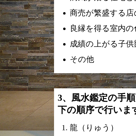
商売が繁盛する店
良縁を得る室内の
成績の上がる子供
その他
3、風水鑑定の手
下の順序で行いま
龍（りゅう）