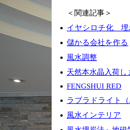
＜関連記事＞
イヤシロチ化 埋
儲かる会社を作る
風水調整
天然本水晶入荷し
FENGSHUI RED
ラブラドライト（
風水インテリア
風水埋炭法～地磁