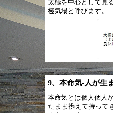
太極を中心として見
極気場と呼びます。
9、本命気-人が生
本命気とは個人個人が
たまま携えて持って