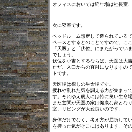
オフィスにおいては延年場は社長室
次に寝室です。
ベッドルーム想定して造られている
ペースとするとのことですので、こ
「天医」と「伏位」にまたがってい
でしょう。
伏位を小吉とするならば、天医は大
ただ、入口からの直射になりますの
トです。
天医場は癒しの生命場です。
疲れや乱れた気を調える力が集まっ
す。それゆえ病人には特に良い生命
また玄関が天医の家は健康な家とな
室、リビングが大変良いのです。
身体だけでなく、考え方が屈折して
を持った気がそこにはあります。そ