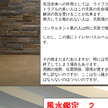
生活全体への作用としては、ライフ
トラブルの多い人はこの天医の生命
解決の気を受けることが出来ます。
努力しても報われない人は、天医場
コンサルタント業の人は特に天医で
しかし、この場にトイレやバスルー
す。
その他まだまだありますが、時には
終了してしまう場合もあります。
周囲の地勢、位置関係、環境が悪す
申し訳ないのですが、ここは引っ越
ばならないのはつらいのですが。
風水鑑定 ２