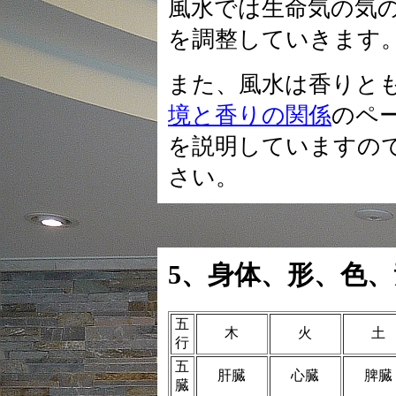
風水では生命気の気
を調整していきます
また、風水は香りと
境と香りの関係
のペ
を説明していますの
さい。
5、身体、形、色
五
木
火
土
行
五
肝臓
心臓
脾臓
臓