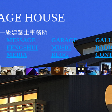
AGE HOUSE
一級建築士事務所
MESSAGE
GARAGE
GALL
FENGSHUI
MUSIC
RADI
MEDIA
BLOG
CONT