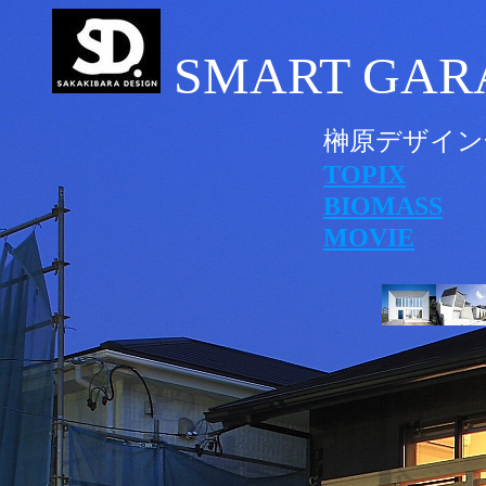
SMART GAR
榊原デザイン
TOPIX
BIOMASS
MOVIE