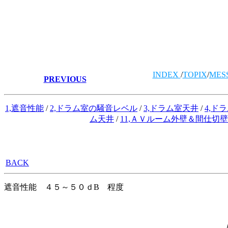
INDEX
/
TOPIX
/
MES
PREVIOUS
1,遮音性能
/
2,ドラム室の騒音レベル
/
3,ドラム室天井
/
4,ド
ム天井
/
11,ＡＶルーム外壁＆間仕切壁
BACK
遮音性能 ４５～５０ｄB 程度