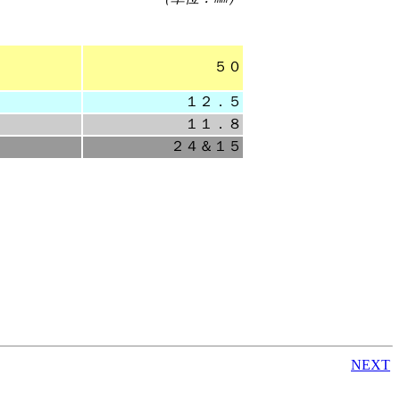
５０
１２．５
１１．８
２４＆１５
NEXT