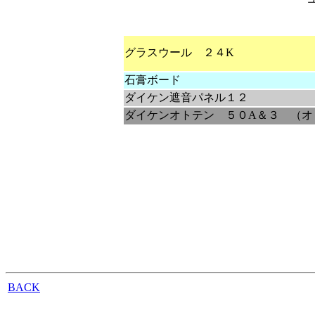
グラスウール ２４K
石膏ボード
ダイケン遮音パネル１２
ダイケンオトテン ５０A＆３ （オ
BACK