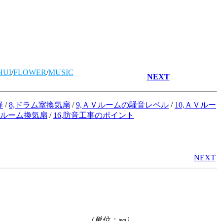
HUI
/
FLOWER
/
MUSIC
NEXT
扉
/
8,ドラム室換気扇
/
9,ＡＶルームの騒音レベル
/
10,ＡＶルー
ＡＶルーム換気扇
/
16,防音工事のポイント
NEXT
（単位：㎜）