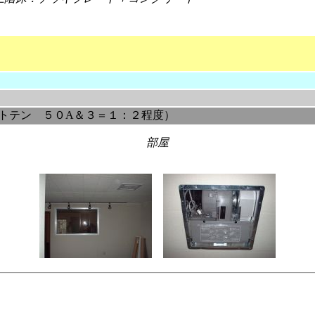
トテン ５０A＆３＝１：２程度）
部屋