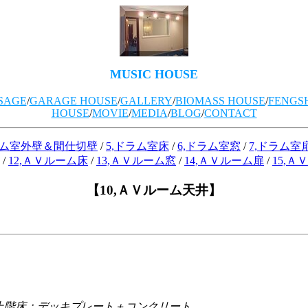
MUSIC HOUSE
SAGE
/
GARAGE HOUSE
/
GALLERY
/
BIOMASS HOUSE
/
FENGS
HOUSE
/
MOVIE
/
MEDIA
/
BLOG
/
CONTACT
ラム室外壁＆間仕切壁
/
5,ドラム室床
/
6,ドラム室窓
/
7,ドラム室
/
12,ＡＶルーム床
/
13,ＡＶルーム窓
/
14,ＡＶルーム扉
/
15,
【10,ＡＶルーム天井】
上階床：デッキプレート＋コンクリート