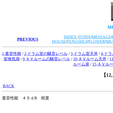
M
INDEX
/
TOPIX
/
MESSAGE
/
PREVIOUS
HOUSE
/
FENGSHUI
/
FLOWER
/
MU
1,遮音性能
/
2,ドラム室の騒音レベル
/
3,ドラム室天井
/
4,ド
室換気扇
/
9,ＡＶルームの騒音レベル
/
10,ＡＶルーム天井
/
ルーム扉
/
15,ＡＶル
【1
BACK
遮音性能 ４５ｄB 程度